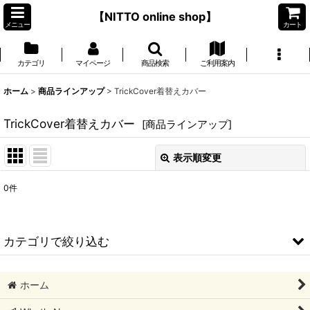
【NITTO online shop】
メニュー
カート
カテゴリ
マイページ
商品検索
ご利用案内
ホーム
>
商品ラインアップ
>
TrickCover着替えカバー
TrickCover着替えカバー
[
商品ラインアップ
]
表示順変更
閉じる
0
件
サブカテゴリ
:
表示数
:
カテゴリで絞り込む
並び順
:
TrickCover着替えカバー (全商品)
ホーム
iPhoneSE3/SE2