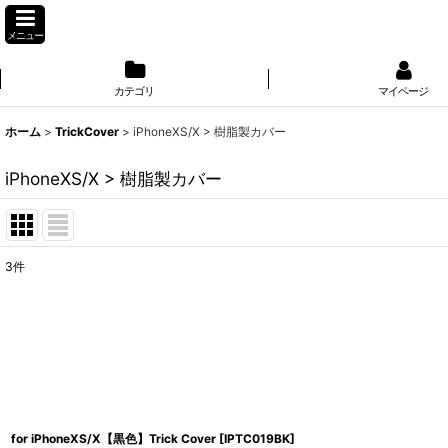
メニュー
カテゴリ
マイページ
ホーム
>
TrickCover
>
iPhoneXS/X > 樹脂製カバー
iPhoneXS/X > 樹脂製カバー
3
件
表示数
:
並び順
:
for iPhoneXS/X【黒色】Trick Cover
[
IPTC019BK
]