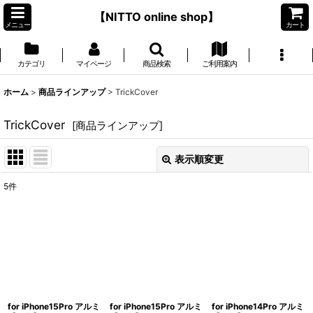
【NITTO online shop】
メニュー
カート
カテゴリ
マイページ
商品検索
ご利用案内
ホーム
>
商品ラインアップ
>
TrickCover
TrickCover
[
商品ラインアップ
]
表示順変更
閉じる
5
件
サブカテゴリ
:
表示数
:
並び順
:
for iPhone15Pro アルミ
for iPhone15Pro アルミ
for iPhone14Pro アルミ