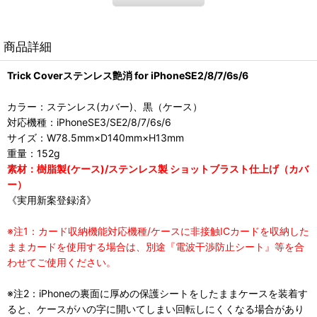
商品詳細
Trick Coverステンレス艶消 for iPhoneSE2/8/7/6s/6
カラー：ステンレス(カバー)、黒（ケース）
対応機種：iPhoneSE3/SE2/8/7/6s/6
サイズ：W78.5mm×D140mm×H13mm
重量：152g
素材：樹脂製(ケース)/ステンレス製 ショットブラスト仕上げ（カバ
ー）
《実用新案登録済》
※注1：カード収納機能対応機種/ケースに非接触ICカードを収納した
ままカードを使用する場合は、別途『電波干渉防止シート』等を合
わせてご使用ください。
※注2：iPhoneの裏面に厚めの保護シートをしたままケースを装着す
ると、ケースがハの字に開いてしまい回転しにくくなる場合があり