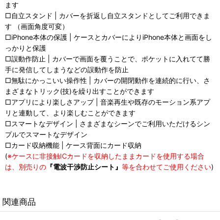
ます
□自立スタンド | カバーを折返し自立スタンドとしてご利用できま
す （画面角度可変）
□iPhone本体の保護 | ケースとカバーによりiPhone本体と画面をし
っかりと保護
□誤動作防止 | カバーで画面を覆うことで、ポケットに入れてて勝
手に発信してしまうなどの誤動作を防止
□無駄にかっこいい操作性 | カバーの開閉動作を連続的に行い、さ
まざまなトリック(技)を繰り出すことができます
□アプリにより楽しさアップ | 音楽再生や既存のモーション系アプ
リと連動して、より楽しむことができます
□スマートなデザイン | さまざまなシーンでご利用いただけるシン
プルでスマートなデザイン
□カード収納機能 | ケース背面にカード収納
(
※ケースに非接触ICカードを収納したままカードを使用する場合
は、別売りの
『電波干渉防止シート』
等を合わせてご使用ください
)
関連商品