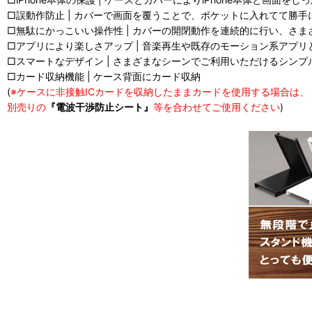
□誤動作防止 | カバーで画面を覆うことで、ポケットに入れてて勝
□無駄にかっこいい操作性 | カバーの開閉動作を連続的に行い、さま
□アプリにより楽しさアップ | 音楽再生や既存のモーション系アプ
□スマートなデザイン | さまざまなシーンでご利用いただけるシン
□カード収納機能 | ケース背面にカード収納
(
※ケースに非接触ICカードを収納したままカードを使用する場合は、
別売りの
『電波干渉防止シート』
等を合わせてご使用ください
)