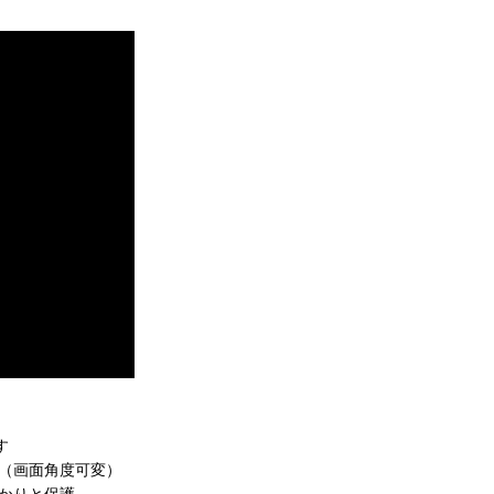
す
 （画面角度可変）
っかりと保護