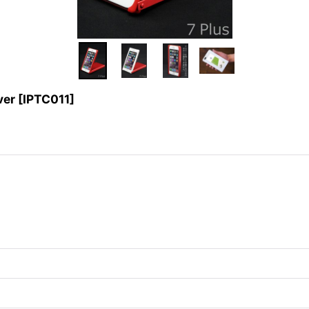
ver
[
IPTC011
]