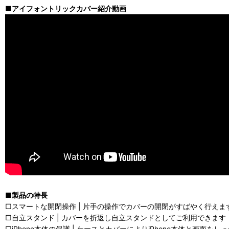
■アイフォントリックカバー紹介動画
■製品の特長
□スマートな開閉操作 | 片手の操作でカバーの開閉がすばやく行えま
□自立スタンド | カバーを折返し自立スタンドとしてご利用できます
□iPhone本体の保護 | ケースとカバーによりiPhone本体と画面をし