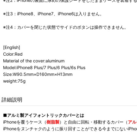
※注2：iPhoneの裏面に厚めの保護シートをしたままケースを装着
※注3：iPhone8、iPhone7、iPhone6は入りません。
※注4：カバーを閉じた状態でサイドのボタンは操作できません。
[English]
Color:Red
Material of the cover:aluminum
Model:iPhone8 Plus/7 Plus/6 Plus/6s Plus
Size:W90.5mm×D160mm×H13mm
weight:75g
詳細説明
■アルミ製アイフォントリックカバーとは
iPhoneを覆うケース（
樹脂製
）と自由に回転・移動するカバー（
アル
iPhoneをヌンチャクのように振り回すことができる今までにないiPh